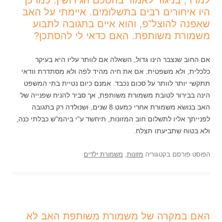
למדד, בניגוד לאמור בהסכם הגירושין. כמו כן
היו איחורים רבים בתשלומים. איימתי על האב
שאפנה להוצל"פ, והוא איים בתגובה לתבוע
משמורת משותפת. האם כדאי לי להסתכן?
אם החוב שנצבר הינו גדול, השאלה אם לוותר עליו היא בעיקר
כלכלית, ולא משפטית. אם את חיה מהיד לפה ולא מסתדרת וודאי
תתקשי יותר לוותר על סכום נכבד. אמנם כיום נטיית בתי המשפט
הינה בבירור לטובת משמורת משותפת, אך סביר להניח שפנייה של
האב בנושא משמורת אחרי כמעט 8 שנים, ושנולדה רק בתגובה
לפנייתך אליו לתשלום חוב המזונות, תיחשד ע"י ביהמ"ש כבלתי כנה,
ולא בטוח שתביעתו תצלח.
הפוסט פורסם בקטגוריה
מזונות
,
משמורת ילדים
האם במקרה של משמורת משותפת האב לא