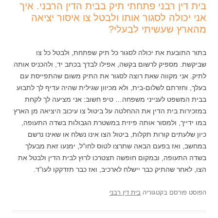
בית דין רבני פתחתי תיק בבית הדין הרבני. איך
אני יכולה לסגור אותו ולבטל צו איסור יציאה
מהארץ שעשיתי לבעלי?
בתור התובעת את יכולה לסגור כל תיק שפתחת, ולבטל כל צו
שביקשת. מספיק לרשום בקשה, אפילו לבדך בכתב יד, ולהכניס אותה
לתיק. אני מקווה שאת רוצה לסגור את התיק משום שהתפייסת עם
בעלך, וחזרתם לשלום-בית, ולא מכיוון שגילית שהיה עדיף לך לתבוע
בבית המשפט לענייני משפחה… טיפ חשוב: אני מציעה לך לקחת
במזכירות בית הדין את ההחלטה על ביטול צו עיכוב היציאה מן הארץ
במו ידייך, ולמסור אותה פיזית במשטרת הגבולות בשדה התעופה,
כיון שלעתים קורות תקלות, ביטול הצו אינו נשלח או שאינו נרשם
במחשב, ואז בפעם הבאה שתרצו לטוס לחו"ל, ימנעו זאת מבעלך
בשדה התעופה, ובמקום חופשה תצטרכו לרוץ לבית הדין ולבטל את
הצו, לאחר שהתיק כבר יישלח לארכיב, ואז כבר תזדקקו לעו"ד.
הפוסט פורסם בקטגוריה
בית דין רבני