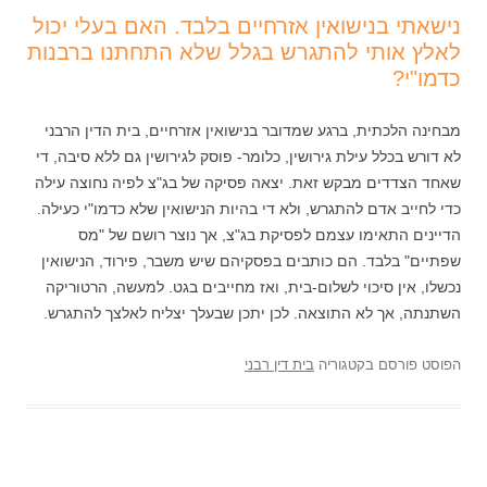
נישאתי בנישואין אזרחיים בלבד. האם בעלי יכול
לאלץ אותי להתגרש בגלל שלא התחתנו ברבנות
כדמו"י?
מבחינה הלכתית, ברגע שמדובר בנישואין אזרחיים, בית הדין הרבני
לא דורש בכלל עילת גירושין, כלומר- פוסק לגירושין גם ללא סיבה, די
שאחד הצדדים מבקש זאת. יצאה פסיקה של בג"צ לפיה נחוצה עילה
כדי לחייב אדם להתגרש, ולא די בהיות הנישואין שלא כדמו"י כעילה.
הדיינים התאימו עצמם לפסיקת בג"צ, אך נוצר רושם של "מס
שפתיים" בלבד. הם כותבים בפסקיהם שיש משבר, פירוד, הנישואין
נכשלו, אין סיכוי לשלום-בית, ואז מחייבים בגט. למעשה, הרטוריקה
השתנתה, אך לא התוצאה. לכן יתכן שבעלך יצליח לאלצך להתגרש.
הפוסט פורסם בקטגוריה
בית דין רבני