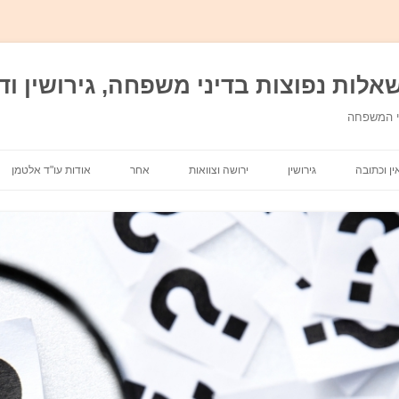
אלות נפוצות בדיני משפחה, גירושין ודי
ני המשפחה
מעבר לתוכן
ין וכתובה
גירושין
ירושה וצוואות
אחר
אודות עו"ד אלטמן
מזונות
אבהות
משמורת ילדים
אפוטרופסות וכשרות
חלוקת רכוש
מתנות בדיני משפחה
בית דין רבני
בן ממשיך
הסכם גירושין\ הסכם ממון
הסדרי ראיה