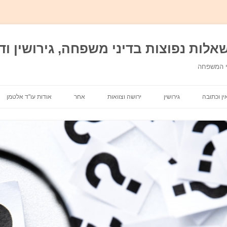
אלות נפוצות בדיני משפחה, גירושין ודי
ני המשפחה
מעבר לתוכן
ין וכתובה
גירושין
ירושה וצוואות
אחר
אודות עו"ד אלטמן
מזונות
אבהות
משמורת ילדים
אפוטרופסות וכשרות
חלוקת רכוש
מתנות בדיני משפחה
בית דין רבני
בן ממשיך
הסכם גירושין\ הסכם ממון
הסדרי ראיה