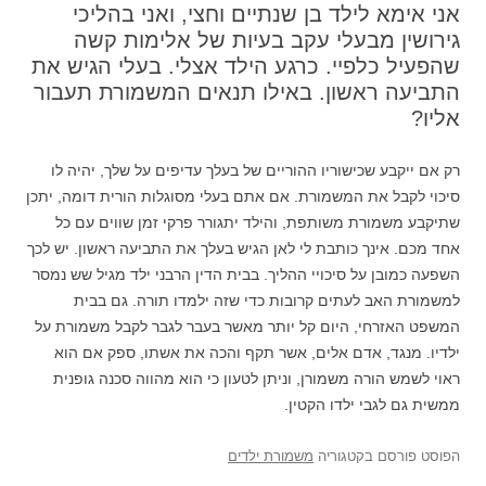
אני אימא לילד בן שנתיים וחצי, ואני בהליכי
גירושין מבעלי עקב בעיות של אלימות קשה
שהפעיל כלפיי. כרגע הילד אצלי. בעלי הגיש את
התביעה ראשון. באילו תנאים המשמורת תעבור
אליו?
רק אם ייקבע שכישוריו ההוריים של בעלך עדיפים על שלך, יהיה לו
סיכוי לקבל את המשמורת. אם אתם בעלי מסוגלות הורית דומה, יתכן
שתיקבע משמורת משותפת, והילד יתגורר פרקי זמן שווים עם כל
אחד מכם. אינך כותבת לי לאן הגיש בעלך את התביעה ראשון. יש לכך
השפעה כמובן על סיכויי ההליך. בבית הדין הרבני ילד מגיל שש נמסר
למשמורת האב לעתים קרובות כדי שזה ילמדו תורה. גם בבית
המשפט האזרחי, היום קל יותר מאשר בעבר לגבר לקבל משמורת על
ילדיו. מנגד, אדם אלים, אשר תקף והכה את אשתו, ספק אם הוא
ראוי לשמש הורה משמורן, וניתן לטעון כי הוא מהווה סכנה גופנית
ממשית גם לגבי ילדו הקטין.
הפוסט פורסם בקטגוריה
משמורת ילדים