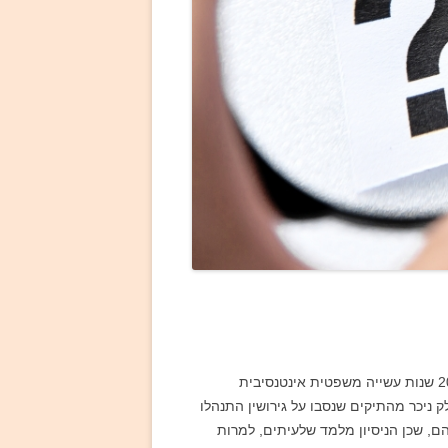
עורכת דין אודליה אלטמן היא משפטנית העוסקת בכל הקשור לדיני המשפחה, הגירושין והירושה. לרשותה עומדות מעל ל-20 שנות עשייה משפטית אינטנסיבית
 הרבני. חלק ניכר מהתיקים שנסבו על גירושין התנהלו
ם, שכן הניסיון מלמד שלעיתים, למרות