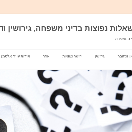
אלות נפוצות בדיני משפחה, גירושין ודי
ני המשפחה
מעבר לתוכן
ין וכתובה
גירושין
ירושה וצוואות
אחר
אודות עו"ד אלטמן
מזונות
אבהות
משמורת ילדים
אפוטרופסות וכשרות
חלוקת רכוש
מתנות בדיני משפחה
בית דין רבני
בן ממשיך
הסכם גירושין\ הסכם ממון
הסדרי ראיה