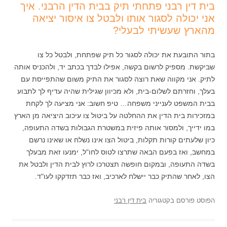
בית דין רבני פתחתי תיק בבית הדין הרבני. איך
אני יכולה לסגור אותו ולבטל צו איסור יציאה
מהארץ שעשיתי לבעלי?
בתור התובעת את יכולה לסגור כל תיק שפתחת, ולבטל כל צו
שביקשת. מספיק לרשום בקשה, אפילו לבדך בכתב יד, ולהכניס אותה
לתיק. אני מקווה שאת רוצה לסגור את התיק משום שהתפייסת עם
בעלך, וחזרתם לשלום-בית, ולא מכיוון שגילית שהיה עדיף לך לתבוע
בבית המשפט לענייני משפחה… טיפ חשוב: אני מציעה לך לקחת
במזכירות בית הדין את ההחלטה על ביטול צו עיכוב היציאה מן הארץ
במו ידייך, ולמסור אותה פיזית במשטרת הגבולות בשדה התעופה,
כיון שלעתים קורות תקלות, ביטול הצו אינו נשלח או שאינו נרשם
במחשב, ואז בפעם הבאה שתרצו לטוס לחו"ל, ימנעו זאת מבעלך
בשדה התעופה, ובמקום חופשה תצטרכו לרוץ לבית הדין ולבטל את
הצו, לאחר שהתיק כבר יישלח לארכיב, ואז כבר תזדקקו לעו"ד.
הפוסט פורסם בקטגוריה
בית דין רבני