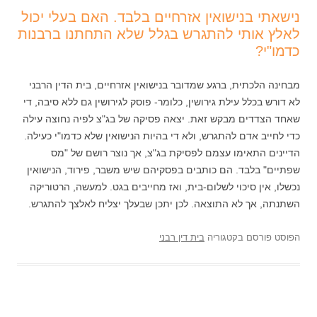
נישאתי בנישואין אזרחיים בלבד. האם בעלי יכול
לאלץ אותי להתגרש בגלל שלא התחתנו ברבנות
כדמו"י?
מבחינה הלכתית, ברגע שמדובר בנישואין אזרחיים, בית הדין הרבני
לא דורש בכלל עילת גירושין, כלומר- פוסק לגירושין גם ללא סיבה, די
שאחד הצדדים מבקש זאת. יצאה פסיקה של בג"צ לפיה נחוצה עילה
כדי לחייב אדם להתגרש, ולא די בהיות הנישואין שלא כדמו"י כעילה.
הדיינים התאימו עצמם לפסיקת בג"צ, אך נוצר רושם של "מס
שפתיים" בלבד. הם כותבים בפסקיהם שיש משבר, פירוד, הנישואין
נכשלו, אין סיכוי לשלום-בית, ואז מחייבים בגט. למעשה, הרטוריקה
השתנתה, אך לא התוצאה. לכן יתכן שבעלך יצליח לאלצך להתגרש.
הפוסט פורסם בקטגוריה
בית דין רבני