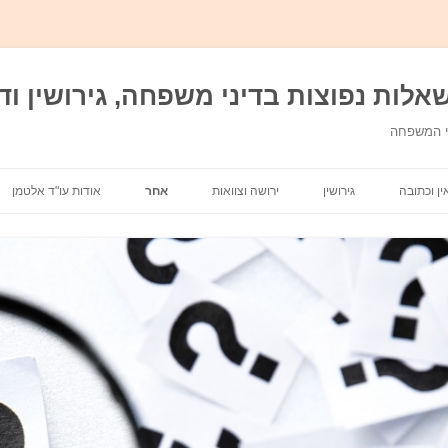
אלות נפוצות בדיני משפחה, גירושין ודי
ני המשפחה
מעבר לתוכן
ין וכתובה
גירושין
ירושה וצוואות
אחר
אודות עו"ד אלטמן
מזונות
אבהות
משמורת ילדים
אפוטרופסות וכשרות
חלוקת רכוש
מתנות בדיני משפחה
בית דין רבני
בן ממשיך
הסכם גירושין\ הסכם ממון
הסדרי ראיה