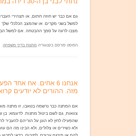
נתתי לבני בן ה-30 דירה במתנה. היא עדיין לא נרשמה בטאבו על שמו. האם אני יכולה להתחרט?
גם אם כבר יש חוזה חתום, או תצהירי העברה
למשל בשני מקרים: או שהמצב הכלכלי שלך ה
מצבו לרעה על סמך ההבטחה. אם למשל הבן 
הפוסט פורסם בקטגוריה
מתנות בדיני משפחה
אנחנו 6 אחים. אח אחד
מזה. ההורים לא יודעים קרו
אם המתנה כבר נרשמה בטאבו, זו מתנה מוגמ
צוואות, גם לשם ביטול מתנות. לדוגמא: בן 
שהפעילו לחץ לא הוגן על הוריהם להעביר ל
ולא כשירים או צלולים, ולא הבינו מה הם עו
להם או תירגם עבורם. לסיכום, כדאי לתבוע 