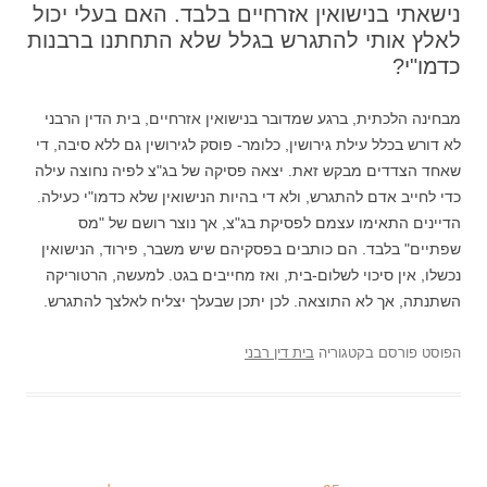
נישאתי בנישואין אזרחיים בלבד. האם בעלי יכול
לאלץ אותי להתגרש בגלל שלא התחתנו ברבנות
כדמו"י?
מבחינה הלכתית, ברגע שמדובר בנישואין אזרחיים, בית הדין הרבני
לא דורש בכלל עילת גירושין, כלומר- פוסק לגירושין גם ללא סיבה, די
שאחד הצדדים מבקש זאת. יצאה פסיקה של בג"צ לפיה נחוצה עילה
כדי לחייב אדם להתגרש, ולא די בהיות הנישואין שלא כדמו"י כעילה.
הדיינים התאימו עצמם לפסיקת בג"צ, אך נוצר רושם של "מס
שפתיים" בלבד. הם כותבים בפסקיהם שיש משבר, פירוד, הנישואין
נכשלו, אין סיכוי לשלום-בית, ואז מחייבים בגט. למעשה, הרטוריקה
השתנתה, אך לא התוצאה. לכן יתכן שבעלך יצליח לאלצך להתגרש.
הפוסט פורסם בקטגוריה
בית דין רבני